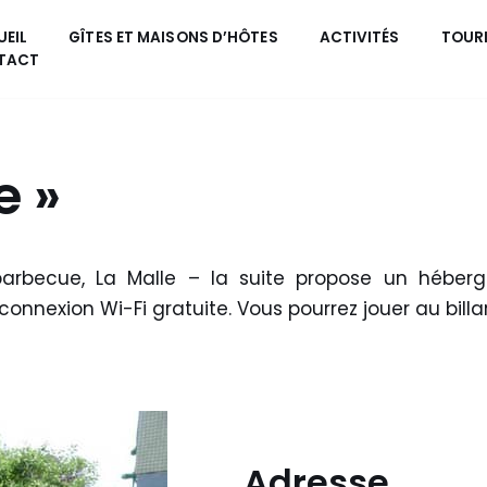
EIL
GÎTES ET MAISONS D’HÔTES
ACTIVITÉS
TOUR
TACT
e »
barbecue, La Malle – la suite propose un héber
connexion Wi-Fi gratuite. Vous pourrez jouer au billa
Adresse