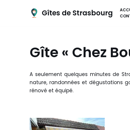
ACCU
Gîtes de Strasbourg
Aller
CON
au
contenu
Gîte « Chez Bo
A seulement quelques minutes de Stras
nature, randonnées et dégustations g
rénové et équipé.