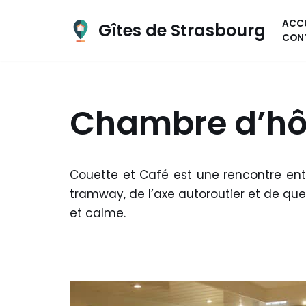
ACCU
Gîtes de Strasbourg
Aller
CON
au
contenu
Chambre d’hôt
Couette et Café est une rencontre entr
tramway, de l’axe autoroutier et de quel
et calme.